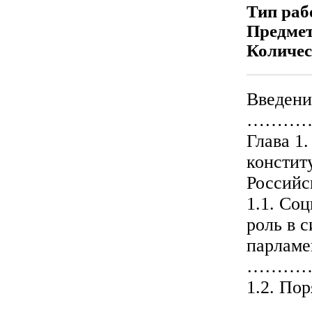
Тип ра
Предме
Количес
Введ
…………
Глава 1
констит
Россий
1.1. Со
роль в 
парл
…………
1.2. По
………