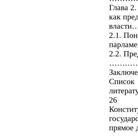
Глава 2
как пре
влас
2.1. По
парлам
2.2. Пр
…….……
Закл
Список
лите
26
Констит
государ
прямое 