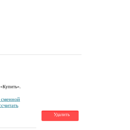
 «Купить».
 сменной
ссчитать
Удалить