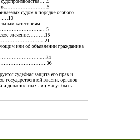
о судопроизводства…..5
изводства…………………….5
триваемых судом в порядке особого
.…10
дельным категориям
…………………...15
ческое значение……….15
нка……………………………...21
твующим или об объявлении гражданина
……………………..…34
…………………………….36
уется судебная защита его прав и
нов государственной власти, органов
й и должностных лиц могут быть