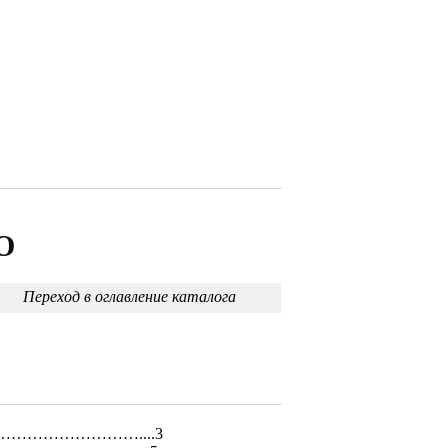
О
Переход в оглавление каталога
……………………....3