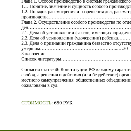
Глава 1. Особое производство в системе гражданског
1.1. Понятие, значение и сущность особого про
1.2. Порядок рассмотрения и разрешения дел, рассма
производства………………………………………………
Глава 2. Осуществление особого производства по от
дел……………………………………………………………
2.1. Дела об установлении фактов, имеющих юриди
2.2. Дела об усыновлении (удочерении) ребе
2.3. Дела о признании гражданина безвестно отсутс
умершим…………………………………………...…30
Заключение………………………………………………
Список литературы…………………………………
Согласно статье 46 Конституции РФ каждому гарантир
свобод, а решения и действия (или бездействие) орга
местного самоуправления, общественных объединени
обжалованы в суд.
СТОИМОСТЬ:
650 РУБ.
КУПИТЬ