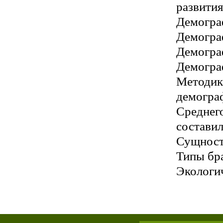
развития
Демогра
Демогра
Демогра
Демогра
Методик
демогра
Среднего
составила
Сущность
Типы бр
Экологи