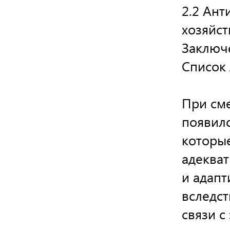
2.2 Ан
хозяйст
Заключ
Список 
При сме
появило
которые
адекват
и адапт
вследст
связи с