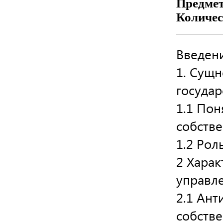
Предме
Количес
Введени
1. Сущн
государ
1.1 Пон
собстве
1.2 Рол
2 Харак
управл
2.1 Ант
собств