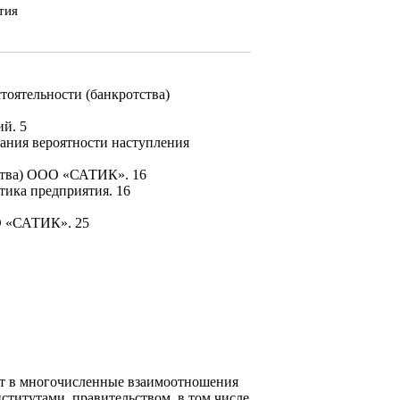
тия
тоятельности (банкротства)
й. 5
ания вероятности наступления
тства) ООО «САТИК». 16
тика предприятия. 16
ОО «САТИК». 25
т в много­численные взаимоотношения
ститутами, правительством, в том числе