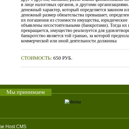
в лице на­логовых органов, и другими организациями.
денежный характер, который определяется законом или
денежный размер обязательства пре­вышает, определ
их погаше­ния из стоимости имущества, юридические 
объявлены несостоятельными (банкротами). Тогда их 
прекращается, имущество реализуется для удовлетво
банкротство явля­ется той гранью, за которой предпол
коммерческой или иной деятельности должника
СТОИМОСТЬ:
650 РУБ.
КУПИТЬ
Мы принимаем
азе Host CMS