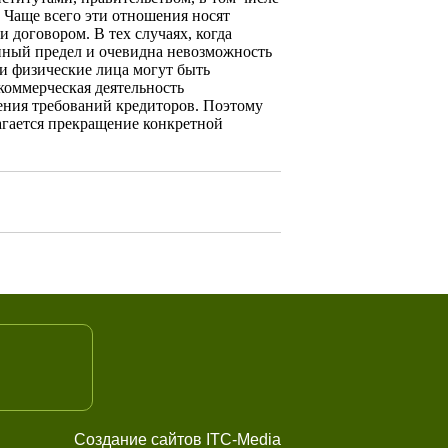
 Чаще всего эти отноше­ния носят
 договором. В тех случаях, когда
енный предел и очевидна невозможность
и физические лица мо­гут быть
ком­мерческая деятельность
рения требований кредиторов. Поэтому
агается прекращение конкрет­ной
Создание сайтов ITC-Media