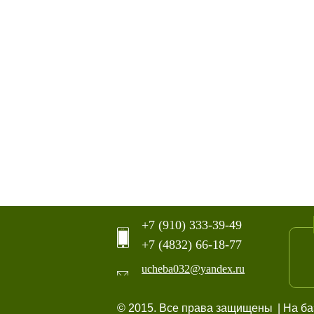
+7 (910) 333-39-49
+7 (4832) 66-18-77
ucheba032@yandex.ru
© 2015. Все права защищены
| На б