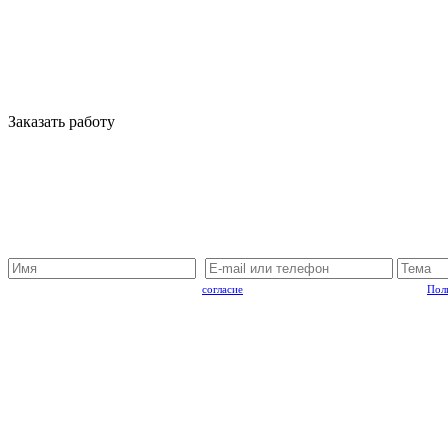
Заказать работу
Отправляя запрос, Вы подтверждаете
согласие
на обработку персональный данных.
Пол