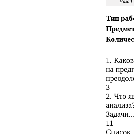
Назад
Тип ра
Предме
Количес
1. Како
на пред
преодоления?
3
2. Что 
анализа?...
Задачи......
11
Список