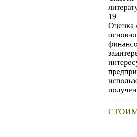
литературы..
19
Оценка 
основно
финансо
заинтер
интерес
предпри
использ
получен
СТОИМ