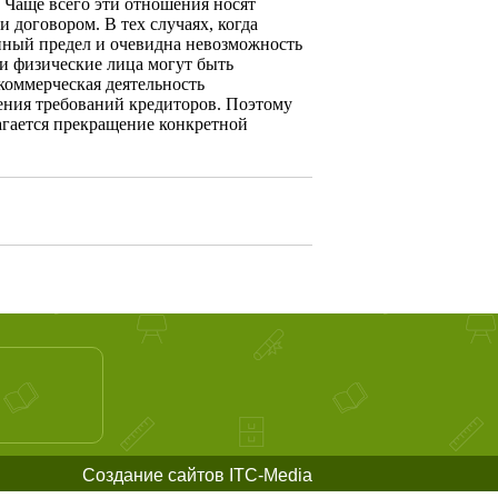
 Чаще всего эти отноше­ния носят
 договором. В тех случаях, когда
енный предел и очевидна невозможность
и физические лица мо­гут быть
ком­мерческая деятельность
рения требований кредиторов. Поэтому
агается прекращение конкрет­ной
Создание сайтов ITC-Media