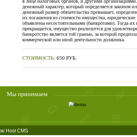
в лице на­логовых органов, и другими организациями.
денежный характер, который определяется законом или
денежный размер обязательства пре­вышает, определ
их погаше­ния из стоимости имущества, юридические 
объявлены несостоятельными (банкротами). Тогда их 
прекращается, имущество реализуется для удовлетво
банкротство явля­ется той гранью, за которой предпол
коммерческой или иной деятельности должника.
СТОИМОСТЬ:
650 РУБ.
КУПИТЬ
Мы принимаем
азе Host CMS