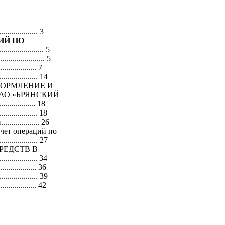
.................... 3
ИЙ ПО
....................... 5
....................... 5
................. 7
............... 14
ФОРМЛЕНИЕ И
АО «БРЯНСКИЙ
................ 18
.............. 18
............. 26
учет операций по
.............. 27
РЕДСТВ В
............. 34
................. 36
............... 39
................ 42